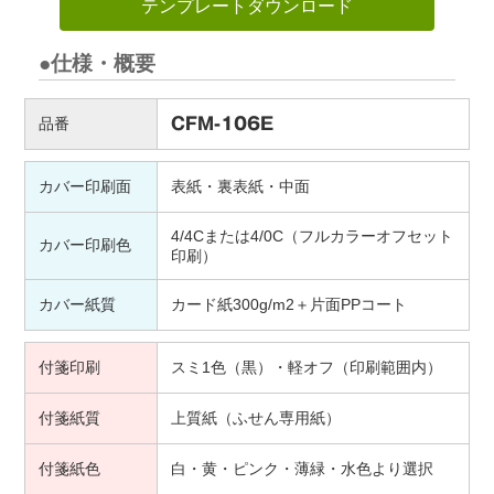
テンプレートダウンロード
●仕様・概要
品番
CFM-106E
カバー印刷面
表紙・裏表紙・中面
4/4Cまたは4/0C（フルカラーオフセット
カバー印刷色
印刷）
カバー紙質
カード紙300g/m2＋片面PPコート
付箋印刷
スミ1色（黒）・軽オフ（印刷範囲内）
付箋紙質
上質紙（ふせん専用紙）
付箋紙色
白・黄・ピンク・薄緑・水色より選択