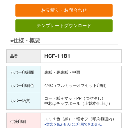
お見積り・お問合わせ
テンプレートダウンロード
●仕様・概要
品番
HCF-1181
カバー印刷面
表紙・裏表紙・中面
カバー印刷色
4/4C（フルカラーオフセット印刷）
コート紙＋マットPP（つや消し）
カバー紙質
中芯はチップボール（上製本仕上げ）
スミ１色（黒）・軽オフ（印刷範囲内）
付箋印刷
●蛍光５色ふせんには印刷できません。