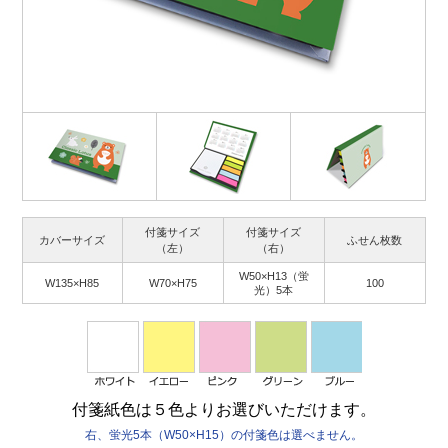
付箋サイズ
付箋サイズ
カバーサイズ
ふせん枚数
（左）
（右）
W50×H13（蛍
W135×H85
W70×H75
100
光）5本
付箋紙色は５色よりお選びいただけます。
右、蛍光5本（W50×H15）の付箋色は選べません。