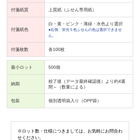
付箋紙質
上質紙（ふせん専用紙）
白・黄・ピンク・薄緑・水色より選択
付箋紙色
●右側、蛍光５色ふせんの色は選択できませ
ん。
付箋枚数
各100枚
最小ロット
500個
校了後（データ最終確認後）より約4週
納期
間～（数量による）
包装
個別透明袋入り（OPP袋）
※ロット数・仕様につきましては、お気軽にお問合わ
せください。