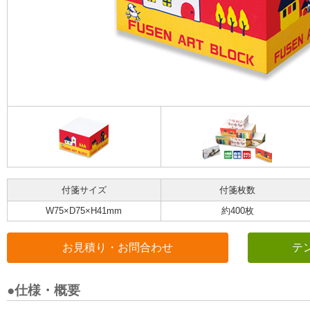
付箋サイズ
付箋枚数
W75×D75×H41mm
約400枚
お見積り・お問合わせ
テ
●仕様・概要